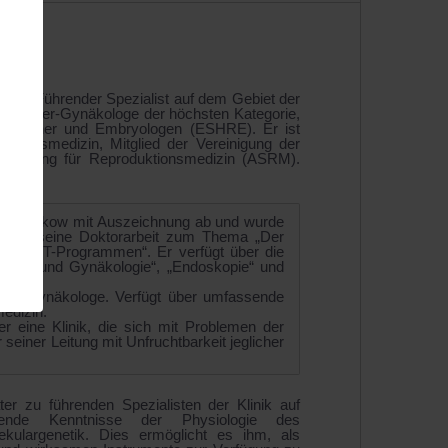
skov. Führender Spezialist auf dem Gebiet der
rtshelfer-Gynäkologe der höchsten Kategorie,
nsmediziner und Embryologen (ESHRE). Er ist
uktionsmedizin, Mitglied der Vereinigung der
einigung für Reproduktionsmedizin (ASRM).
tät Charkow mit Auszeichnung ab und wurde
gte er seine Doktorarbeit zum Thema „Der
 in ART-Programmen“. Er verfügt über die
tshilfe und Gynäkologie“, „Endoskopie“ und
r und Gynäkologe. Verfügt über umfassende
edizin.
 eine Klinik, die sich mit Problemen der
 seiner Leitung mit Unfruchtbarkeit jeglicher
ter zu führenden Spezialisten der Klinik auf
ende Kenntnisse der Physiologie des
ulargenetik. Dies ermöglicht es ihm, als