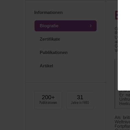
Informationen
BIO
Biografie
Gründer
Reprodu
Ultrasc
Zertifikate
aktives
Geburts
Vorsitz
Publikationen
1982 
Artikel
zum D
Einfl
höchs
„Ultr
Bis 1
prakt
Er na
200+
31
Unfru
Publikationen
Jahre in FHRG
Herku
Als bri
Weltni
Fortpfl