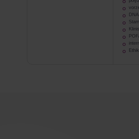
poly
vorz
DNA-
Stam
Klin
POF/
inter
Ethi