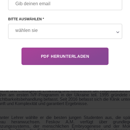
GRAFIE
BITTE AUSWÄHLEN *
 und ideologischer Inspirator der gleichnamigen Klinik, Professor Fe
ktionsendokrinologie und endoskopischen Chirurgie. Chefarzt, Gebu
hallarzt. Mitglied der Europäischen Vereinigung der Reproduktio
 Mitglied des Präsidiums der Ukrainischen Vereinigung für Reprod
helfer und Gynäkologen der Ukraine und der Amerikanischen Ver
ender der Ukrainischen Gesellschaft für Gendermedizin.
schloss er sein Studium an der Nationalen Medizinischen Universi
oktor der medizinischen Wissenschaften ernannt. 2002 verteidi
uss von Stimulationsinduktoren auf den Zustand des Endometriums
te Zertifizierungskategorie in den folgenden Fachgebieten: „Gebur
aschalldiagnostik“.
995 arbeitete Alexander Mikhailovich lange Zeit als Geburtshelfe
ische und chirurgische Erfahrung und Kenntnisse der Reproduktionsm
hm am ersten IVF-Programm in der Ukraine teil. 1995 gründete er
chtbarkeitsbehandlung befasst. Seit 2016 befasst sich die Klinik unter
nft und Komplexität und garantiert Ergebnisse.
llanter Lehrer wählte er die besten jungen Studenten aus, die spä
veau heranwuchsen. Feskov A.M. verfügt über grundleg
anzungssystems, der menschlichen Embryogenese und der Molek