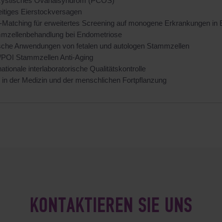
zystisches Ovarialsyndrom (PCOS)
eitiges Eierstockversagen
Matching für erweitertes Screening auf monogene Erkrankungen in
mzellenbehandlung bei Endometriose
ische Anwendungen von fetalen und autologen Stammzellen
POI Stammzellen Anti-Aging
nationale interlaboratorische Qualitätskontrolle
k in der Medizin und der menschlichen Fortpflanzung
KONTAKTIEREN SIE UNS