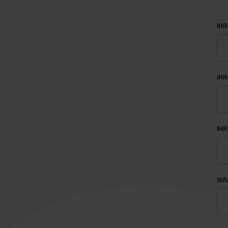
IHR
IH
IHR
WÄH