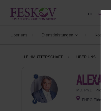
DE
+49 800
Über uns
Dienstleistungen
Kosten
LEIHMUTTERSCHAFT
ÜBER UNS
ALEXAN
MD, Ph.D., Professo
FHRG Führung