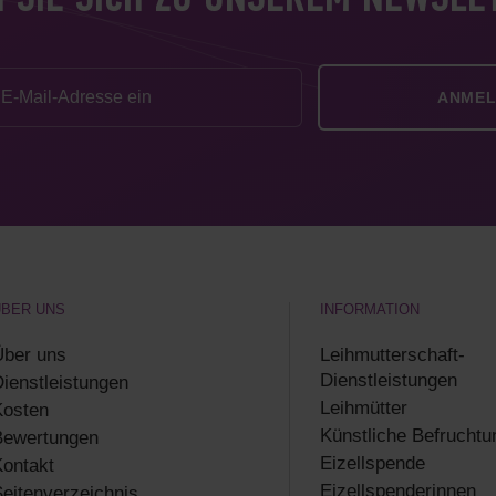
 SIE SICH ZU UNSEREM NEWSLE
ÜBER UNS
INFORMATION
Über uns
Leihmutterschaft-
Dienstleistungen
ienstleistungen
Leihmütter
Kosten
Künstliche Befruchtu
Bewertungen
Eizellspende
ontakt
Eizellspenderinnen
eitenverzeichnis