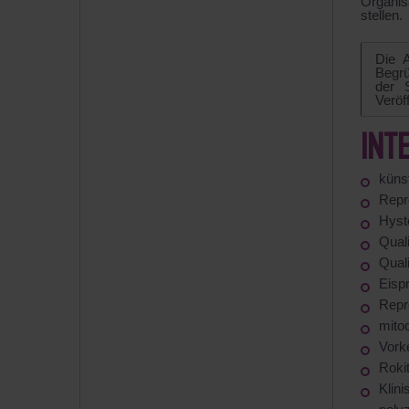
Organis
stellen.
Die A
Begrü
der 
Veröf
INT
künst
Repr
Hyst
Qual
Qual
Eisp
Repro
mitoc
Vork
Roki
Klin