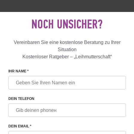
 18 040 53
+447587761507
KONTAK
NOCH UNSICHER?
Bewertungen
Blog
Lösungen
Vereinbaren Sie eine kostenlose Beratung zu Ihrer
Situation
Kostenloser Ratgeber – „Leihmutterschaft“
ALEXANDER MIKHAILOVICH FESKOV
IHR NAME *
DER MIKHAILOVICH FESKO
DEIN TELEFON
r, Gründer und Direktor der Feskov Human Reproduction Group, M
DEIN EMAIL *