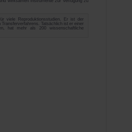
 und wirksamen Instrumente zur Verfügung zu
r viele Reproduktionsstudien. Er ist der
Transferverfahrens. Tatsächlich ist er einer
en, hat mehr als 200 wissenschaftliche