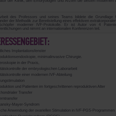
ator der Klinik, den Embryologen und Ärzten die besten modernen
rbeit des Professors und seines Teams bildete die Grundlage fü
nder der Methodik zur Bereitstellung eines effektiven extrakorporalen 
Schöpfer moderner IVF-Protokolle. Er ist Autor von 4 Patent
fentlichungen und nimmt an internationalen Konferenzen teil.
ERESSENGEBIET:
liches Implantationsfenster
oduktionsendoskopie, minimalinvasive Chirurgie.
eroskopie in der Praxis,
itätskontrolle der embryologischen Laborarbeit
itätskontrolle einer modernen IVF-Abteilung
rungstimulation
duktion und Patienten im fortgeschrittenen reproduktiven Alter
hondrialer Transfer
erntransfer
tansky-Mayer-Syndrom
ische Anwendung der ovariellen Stimulation in IVF-PGS-Programmen