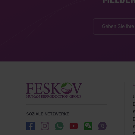
MELDEN
D
SOZIALE NETZWERKE
K
S