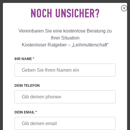
NOCH UNSICHER?
Vereinbaren Sie eine kostenlose Beratung zu
DE
+49 800 18 040 53
Ihrer Situation
+447587761507
Kostenloser Ratgeber – „Leihmutterschaft“
LEIHMUTTERSCHAFT
DIENSTLEISTUNGEN
LEIHMUTTERSCHAFT MIT E
IHR NAME *
GARANTIERTE
LEIHMUTTERSCHAFT MIT
EIZELLSPENDE
DEIN TELEFON
DEIN EMAIL *