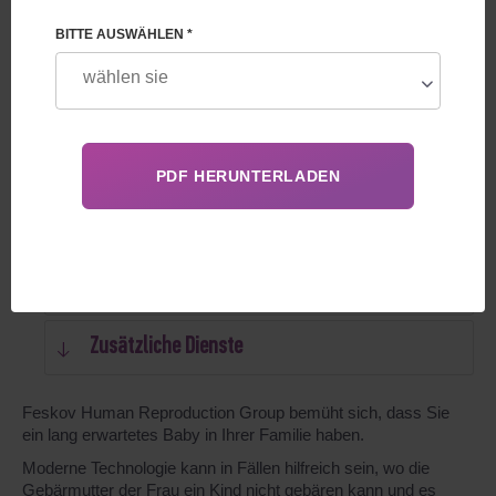
Was ist Leihmutterschaft mit Eizellspende?
BITTE AUSWÄHLEN *
Wie funktioniert Leihmutterschaft mit
Eizellspende?
Prozess der Leihmutterschaft mit
Eizellspenderin
Was die Dienstleistungen der Leihmutterschaft
mit Eizellspenderin enthalten
Zusätzliche Dienste
Feskov Human Reproduction Group bemüht sich, dass Sie
ein lang erwartetes Baby in Ihrer Familie haben.
Moderne Technologie kann in Fällen hilfreich sein, wo die
Gebärmutter der Frau ein Kind nicht gebären kann und es