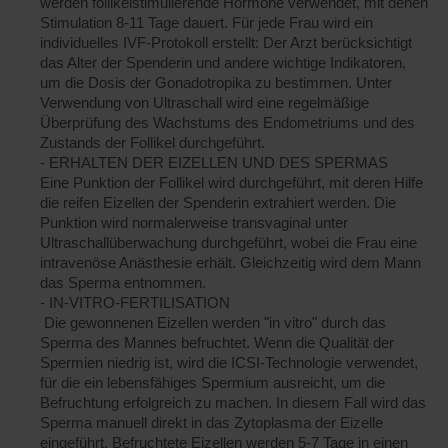
werden follikelstimulierende Hormone verwendet, mit denen
Stimulation 8-11 Tage dauert. Für jede Frau wird ein
individuelles IVF-Protokoll erstellt: Der Arzt berücksichtigt
das Alter der Spenderin und andere wichtige Indikatoren,
um die Dosis der Gonadotropika zu bestimmen. Unter
Verwendung von Ultraschall wird eine regelmäßige
Überprüfung des Wachstums des Endometriums und des
Zustands der Follikel durchgeführt.
- ERHALTEN DER EIZELLEN UND DES SPERMAS
Eine Punktion der Follikel wird durchgeführt, mit deren Hilfe
die reifen Eizellen der Spenderin extrahiert werden. Die
Punktion wird normalerweise transvaginal unter
Ultraschallüberwachung durchgeführt, wobei die Frau eine
intravenöse Anästhesie erhält. Gleichzeitig wird dem Mann
das Sperma entnommen.
- IN-VITRO-FERTILISATION
Die gewonnenen Eizellen werden "in vitro" durch das
Sperma des Mannes befruchtet. Wenn die Qualität der
Spermien niedrig ist, wird die ICSI-Technologie verwendet,
für die ein lebensfähiges Spermium ausreicht, um die
Befruchtung erfolgreich zu machen. In diesem Fall wird das
Sperma manuell direkt in das Zytoplasma der Eizelle
eingeführt. Befruchtete Eizellen werden 5-7 Tage in einen