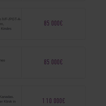
n IVF-/PGT-A-
85 000€
en,
 Kindes
ines
85 000€
 Kanadas.
110 000€
r Klinik in