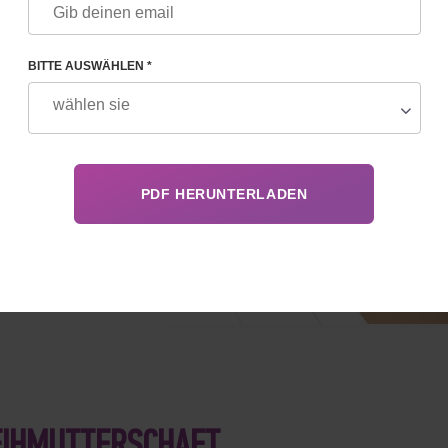
 zur
dem
0 %
BITTE AUSWÄHLEN *