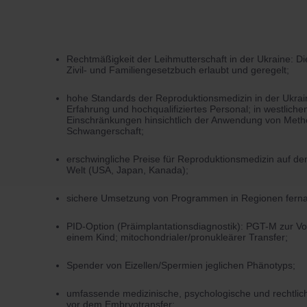
Rechtmäßigkeit der Leihmutterschaft in der Ukraine: Die
Zivil- und Familiengesetzbuch erlaubt und geregelt;
hohe Standards der Reproduktionsmedizin in der Ukrai
Erfahrung und hochqualifiziertes Personal; in westliche
Einschränkungen hinsichtlich der Anwendung von Meth
Schwangerschaft;
erschwingliche Preise für Reproduktionsmedizin auf d
Welt (USA, Japan, Kanada);
sichere Umsetzung von Programmen in Regionen fernab
PID-Option (Präimplantationsdiagnostik): PGT-M zur V
einem Kind; mitochondrialer/pronukleärer Transfer;
Spender von Eizellen/Spermien jeglichen Phänotyps;
umfassende medizinische, psychologische und rechtlic
vor dem Embryotransfer;