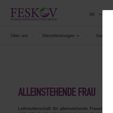
DE
+49 800
Über uns
Dienstleistungen
Kosten
ALLEINSTEHENDE FRAU
Leihmutterschaft für alleinstehende Frauen,
die