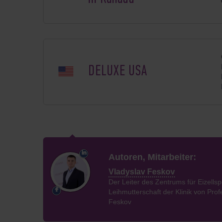
DELUXE USA
Autoren, Mitarbeiter:
Vladyslav Feskov
Der Leiter des Zentrums für Eizells
Leihmutterschaft der Klinik von Prof
Feskov