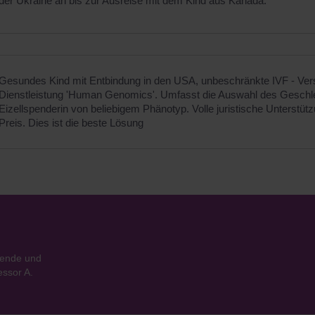
der Ukraine an bis zur Ausreise mit dem Kind aus Kanada.
Gesundes Kind mit Entbindung in den USA, unbeschränkte IVF - Ver
Dienstleistung 'Human Genomics'. Umfasst die Auswahl des Geschl
Eizellspenderin von beliebigem Phänotyp. Volle juristische Unterstützu
Preis. Dies ist die beste Lösung
pende und
essor A.