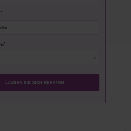
*
N
*
EN