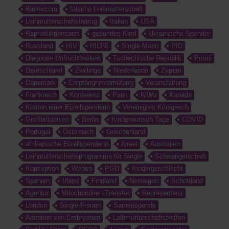
Biotexcom
falsche Leihmutterschaft
Leihmutterschaftsbetrug
Italien
USA
Reproduktionsarzt
gesundes Kind
Ukrainische Spender
Russland
HIV
HILFE
Single-Mann
PID
Diagnose Unfruchtbarkeit
Tschechische Republik
Promi
Deutschland
Zwillinge
Niederlande
Zypern
Dänemark
Empfängnisverhütung
Veranstaltung
Frankreich
Konferenz
Paris
KiWu
Kanada
Kosten einer Eizellspenderin
Vereinigtes Königreich
Großbritannien
Berlin
Kinderwunsch Tage
COVID
Portugal
Österreich
Griechenland
afrikanische Eizellspenderin
Israel
Australien
Leihmutterschaftsprogramme für Single
Schwangerschaft
Konzeption
Wehen
PGD
Kindergeschlecht
Spanien
Irland
Finnland
Norwegen
Schottland
Agentur
Mitochondrien-Transfer
Repräsentanz
London
Single-Frauen
Samenspende
Adoption von Embryonen
Leihmutterschaftstreffen