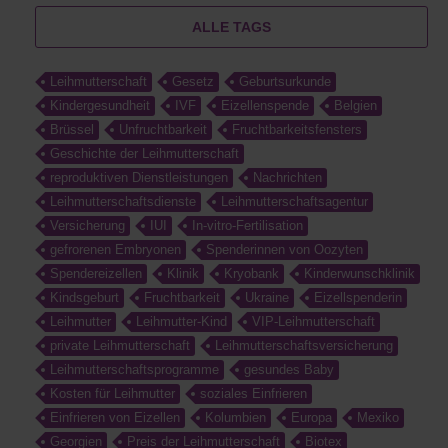
ALLE TAGS
Leihmutterschaft
Gesetz
Geburtsurkunde
Kindergesundheit
IVF
Eizellenspende
Belgien
Brüssel
Unfruchtbarkeit
Fruchtbarkeitsfensters
Geschichte der Leihmutterschaft
reproduktiven Dienstleistungen
Nachrichten
Leihmutterschaftsdienste
Leihmutterschaftsagentur
Versicherung
IUI
In-vitro-Fertilisation
gefrorenen Embryonen
Spenderinnen von Oozyten
Spendereizellen
Klinik
Kryobank
Kinderwunschklinik
Kindsgeburt
Fruchtbarkeit
Ukraine
Eizellspenderin
Leihmutter
Leihmutter-Kind
VIP-Leihmutterschaft
private Leihmutterschaft
Leihmutterschaftsversicherung
Leihmutterschaftsprogramme
gesundes Baby
Kosten für Leihmutter
soziales Einfrieren
Einfrieren von Eizellen
Kolumbien
Europa
Mexiko
Georgien
Preis der Leihmutterschaft
Biotex