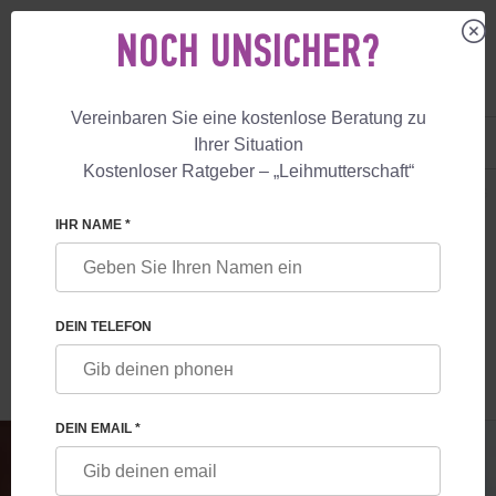
NOCH UNSICHER?
Vereinbaren Sie eine kostenlose Beratung zu
DE
+49 800 18 040 53
Ihrer Situation
+447587761507
Kostenloser Ratgeber – „Leihmutterschaft“
LEIHMUTTERSCHAFT
BLOG
DIE LEIHMUTTERSCHAFTSERFAHRUNG
IHR NAME *
DIE LEIHMUTTERSCHAFTSERFAHRUNG:
DIE WAHL DER UKRAINE
DEIN TELEFON
DEIN EMAIL *