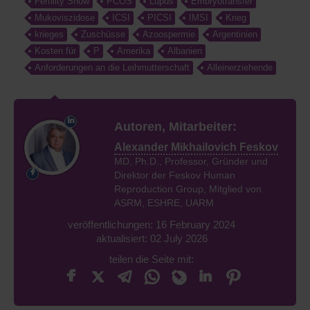
Fertility Show
PCOS
Lupus
Embryotransfer
Mukoviszidose
ICSI
PICSI
IMSI
Krieg
krieges
Zuschüsse
Azoospermie
Argentinien
Kosten für
P
Amerika
Albanien
Anforderungen an die Leihmutterschaft
Alleinerziehende
Autoren, Mitarbeiter:
Alexander Mikhailovich Feskov
MD, Ph.D., Professor, Gründer und
Direktor der Feskov Human
Reproduction Group, Mitglied von
ASRM, ESHRE, UARM
veröffentlichungen: 16 February 2024
aktualisiert: 02 July 2026
teilen die Seite mit: