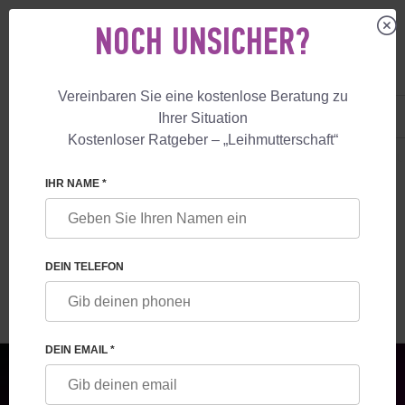
NOCH UNSICHER?
Vereinbaren Sie eine kostenlose Beratung zu
DE
+49 800 18 040 53
Ihrer Situation
+447587761507
Kostenloser Ratgeber – „Leihmutterschaft“
LEIHMUTTERSCHAFT
BLOG
BLUTUNGEN NACH IVF-IMPLANTATION:
IHR NAME *
BLUTUNGEN NACH IVF-IMPLANTATION:
URSACHEN UND BEHANDLUNG
DEIN TELEFON
DEIN EMAIL *