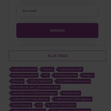
ALLE TAGS
Leihmutterschaft
Gesetz
Geburtsurkunde
Kindergesundheit
IVF
Eizellenspende
Belgien
Brüssel
Unfruchtbarkeit
Fruchtbarkeitsfensters
Geschichte der Leihmutterschaft
reproduktiven Dienstleistungen
Nachrichten
Leihmutterschaftsdienste
Leihmutterschaftsagentur
Versicherung
IUI
In-vitro-Fertilisation
gefrorenen Embryonen
Spenderinnen von Oozyten