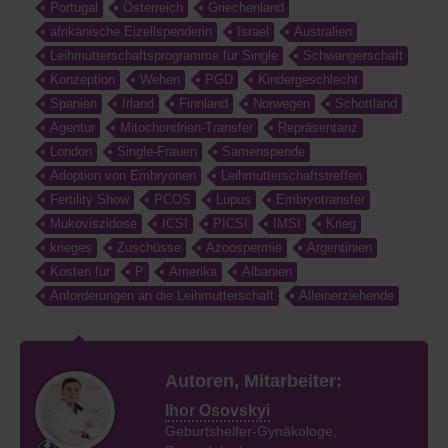
Portugal
Österreich
Griechenland
afrikanische Eizellspenderin
Israel
Australien
Leihmutterschaftsprogramme für Single
Schwangerschaft
Konzeption
Wehen
PGD
Kindergeschlecht
Spanien
Irland
Finnland
Norwegen
Schottland
Agentur
Mitochondrien-Transfer
Repräsentanz
London
Single-Frauen
Samenspende
Adoption von Embryonen
Leihmutterschaftstreffen
Fertility Show
PCOS
Lupus
Embryotransfer
Mukoviszidose
ICSI
PICSI
IMSI
Krieg
krieges
Zuschüsse
Azoospermie
Argentinien
Kosten für
P
Amerika
Albanien
Anforderungen an die Leihmutterschaft
Alleinerziehende
Autoren, Mitarbeiter:
Ihor Osovskyi
Geburtshelfer-Gynäkologe,