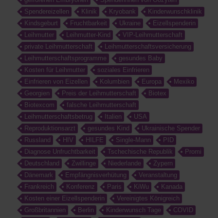
Spendereizellen
Klinik
Kryobank
Kinderwunschklinik
Kindsgeburt
Fruchtbarkeit
Ukraine
Eizellspenderin
Leihmutter
Leihmutter-Kind
VIP-Leihmutterschaft
private Leihmutterschaft
Leihmutterschaftsversicherung
Leihmutterschaftsprogramme
gesundes Baby
Kosten für Leihmutter
soziales Einfrieren
Einfrieren von Eizellen
Kolumbien
Europa
Mexiko
Georgien
Preis der Leihmutterschaft
Biotex
Biotexcom
falsche Leihmutterschaft
Leihmutterschaftsbetrug
Italien
USA
Reproduktionsarzt
gesundes Kind
Ukrainische Spender
Russland
HIV
HILFE
Single-Mann
PID
Diagnose Unfruchtbarkeit
Tschechische Republik
Promi
Deutschland
Zwillinge
Niederlande
Zypern
Dänemark
Empfängnisverhütung
Veranstaltung
Frankreich
Konferenz
Paris
KiWu
Kanada
Kosten einer Eizellspenderin
Vereinigtes Königreich
Großbritannien
Berlin
Kinderwunsch Tage
COVID