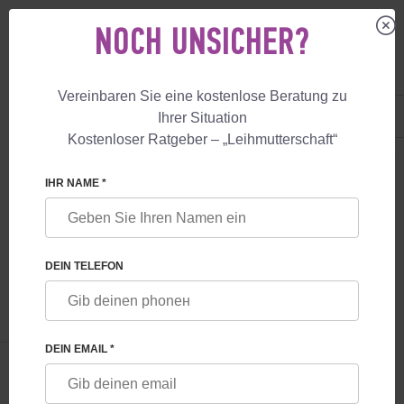
NOCH UNSICHER?
Vereinbaren Sie eine kostenlose Beratung zu
DE
+49 800 18 040 53
Ihrer Situation
+447587761507
Kostenloser Ratgeber – „Leihmutterschaft“
LEIHMUTTERSCHAFT
BLOG
LEIHMUTTERSCHAFT: RECHTLICHE ANS
IHR NAME *
LEIHMUTTERSCHAFT: RECHTLICHE
ANSPRÜCHE VON ELTERN UND
DEIN TELEFON
LEIHMÜTTERN
DEIN EMAIL *