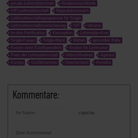
private Leihmutterschaft
Kinderwunschklinik
VIP-Leihmutterschaft
Reproduktionsarzt
Leihmutterschaftsprogramme für Single
Leihmutterschaftsversicherung
IVF
Ukraine
In-vitro-Fertilisation
Konzeption
Leihmutter-Kind
Single-Frauen
Single-Mann
Wehen
gesundes Baby
Kosten einer Eizellspenderin
Kosten für Leihmutter
Preis der Leihmutterschaft
Unfruchtbarkeit
Agentur
Europa
Großbritannien
Griechenland
Amerika
Kommentare:
captcha