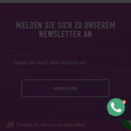
MELDEN SIE SICH ZU UNSEREM
NEWSLETTER AN
✉
Chatten Sie mit uns, wir sind online!