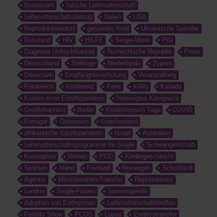
Biotexcom
falsche Leihmutterschaft
Leihmutterschaftsbetrug
Italien
USA
Reproduktionsarzt
gesundes Kind
Ukrainische Spender
Russland
HIV
HILFE
Single-Mann
PID
Diagnose Unfruchtbarkeit
Tschechische Republik
Promi
Deutschland
Zwillinge
Niederlande
Zypern
Dänemark
Empfängnisverhütung
Veranstaltung
Frankreich
Konferenz
Paris
KiWu
Kanada
Kosten einer Eizellspenderin
Vereinigtes Königreich
Großbritannien
Berlin
Kinderwunsch Tage
COVID
Portugal
Österreich
Griechenland
afrikanische Eizellspenderin
Israel
Australien
Leihmutterschaftsprogramme für Single
Schwangerschaft
Konzeption
Wehen
PGD
Kindergeschlecht
Spanien
Irland
Finnland
Norwegen
Schottland
Agentur
Mitochondrien-Transfer
Repräsentanz
London
Single-Frauen
Samenspende
Adoption von Embryonen
Leihmutterschaftstreffen
Fertility Show
PCOS
Lupus
Embryotransfer