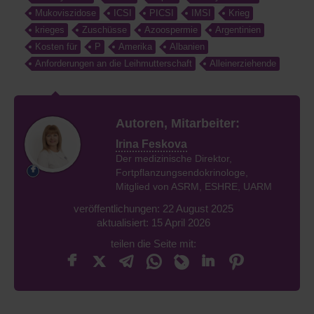
Mukoviszidose
ICSI
PICSI
IMSI
Krieg
krieges
Zuschüsse
Azoospermie
Argentinien
Kosten für
P
Amerika
Albanien
Anforderungen an die Leihmutterschaft
Alleinerziehende
Autoren, Mitarbeiter:
Irina Feskova
Der medizinische Direktor,
Fortpflanzungsendokrinologe,
Mitglied von ASRM, ESHRE, UARM
veröffentlichungen: 22 August 2025
aktualisiert: 15 April 2026
teilen die Seite mit: