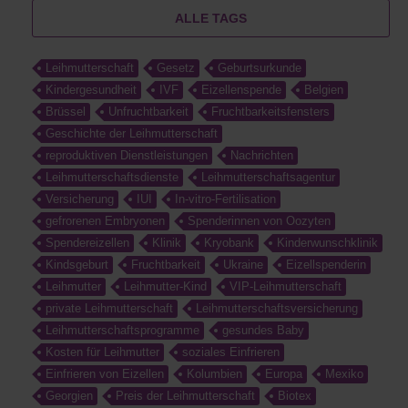
ALLE TAGS
Leihmutterschaft
Gesetz
Geburtsurkunde
Kindergesundheit
IVF
Eizellenspende
Belgien
Brüssel
Unfruchtbarkeit
Fruchtbarkeitsfensters
Geschichte der Leihmutterschaft
reproduktiven Dienstleistungen
Nachrichten
Leihmutterschaftsdienste
Leihmutterschaftsagentur
Versicherung
IUI
In-vitro-Fertilisation
gefrorenen Embryonen
Spenderinnen von Oozyten
Spendereizellen
Klinik
Kryobank
Kinderwunschklinik
Kindsgeburt
Fruchtbarkeit
Ukraine
Eizellspenderin
Leihmutter
Leihmutter-Kind
VIP-Leihmutterschaft
private Leihmutterschaft
Leihmutterschaftsversicherung
Leihmutterschaftsprogramme
gesundes Baby
Kosten für Leihmutter
soziales Einfrieren
Einfrieren von Eizellen
Kolumbien
Europa
Mexiko
Georgien
Preis der Leihmutterschaft
Biotex