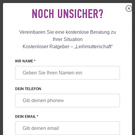
NOCH UNSICHER?
Vereinbaren Sie eine kostenlose Beratung zu
DE
+49 800 18 040 53
Ihrer Situation
+447587761507
Kostenloser Ratgeber – „Leihmutterschaft“
LEIHMUTTERSCHAFT
BLOG
EIZELL- UND SAMENSPENDER FÜR WE
IHR NAME *
EIZELL- UND SAMENSPENDER FÜR
WERDENDE ELTERN
DEIN TELEFON
DEIN EMAIL *