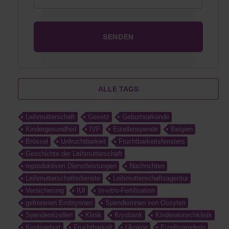
ALLE TAGS
Leihmutterschaft
Gesetz
Geburtsurkunde
Kindergesundheit
IVF
Eizellenspende
Belgien
Brüssel
Unfruchtbarkeit
Fruchtbarkeitsfensters
Geschichte der Leihmutterschaft
reproduktiven Dienstleistungen
Nachrichten
Leihmutterschaftsdienste
Leihmutterschaftsagentur
Versicherung
IUI
In-vitro-Fertilisation
gefrorenen Embryonen
Spenderinnen von Oozyten
Spendereizellen
Klinik
Kryobank
Kinderwunschklinik
Kindsgeburt
Fruchtbarkeit
Ukraine
Eizellspenderin