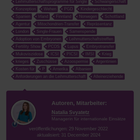
Leihmutterschaftsprogramme für Single
Schwangerschaft
Konzeption
Wehen
PGD
Kindergeschlecht
Spanien
Irland
Finnland
Norwegen
Schottland
Agentur
Mitochondrien-Transfer
Repräsentanz
London
Single-Frauen
Samenspende
Adoption von Embryonen
Leihmutterschaftstreffen
Fertility Show
PCOS
Lupus
Embryotransfer
Mukoviszidose
ICSI
PICSI
IMSI
Krieg
krieges
Zuschüsse
Azoospermie
Argentinien
Kosten für
P
Amerika
Albanien
Anforderungen an die Leihmutterschaft
Alleinerziehende
Autoren, Mitarbeiter:
Natalia Svyatetz
Managerin für internationale Einsätze
veröffentlichungen: 29 November 2022
aktualisiert: 31 December 2024