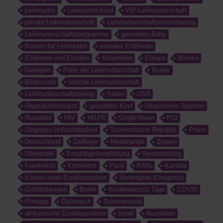
Leihmutter
Leihmutter-Kind
VIP-Leihmutterschaft
private Leihmutterschaft
Leihmutterschaftsversicherung
Leihmutterschaftsprogramme
gesundes Baby
Kosten für Leihmutter
soziales Einfrieren
Einfrieren von Eizellen
Kolumbien
Europa
Mexiko
Georgien
Preis der Leihmutterschaft
Biotex
Biotexcom
falsche Leihmutterschaft
Leihmutterschaftsbetrug
Italien
USA
Reproduktionsarzt
gesundes Kind
Ukrainische Spender
Russland
HIV
HILFE
Single-Mann
PID
Diagnose Unfruchtbarkeit
Tschechische Republik
Promi
Deutschland
Zwillinge
Niederlande
Zypern
Dänemark
Empfängnisverhütung
Veranstaltung
Frankreich
Konferenz
Paris
KiWu
Kanada
Kosten einer Eizellspenderin
Vereinigtes Königreich
Großbritannien
Berlin
Kinderwunsch Tage
COVID
Portugal
Österreich
Griechenland
afrikanische Eizellspenderin
Israel
Australien