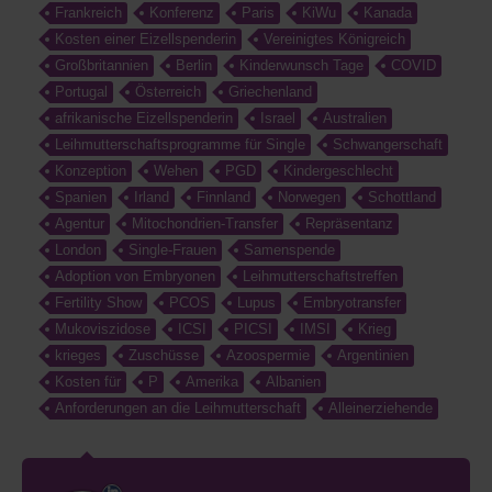
Frankreich
Konferenz
Paris
KiWu
Kanada
Kosten einer Eizellspenderin
Vereinigtes Königreich
Großbritannien
Berlin
Kinderwunsch Tage
COVID
Portugal
Österreich
Griechenland
afrikanische Eizellspenderin
Israel
Australien
Leihmutterschaftsprogramme für Single
Schwangerschaft
Konzeption
Wehen
PGD
Kindergeschlecht
Spanien
Irland
Finnland
Norwegen
Schottland
Agentur
Mitochondrien-Transfer
Repräsentanz
London
Single-Frauen
Samenspende
Adoption von Embryonen
Leihmutterschaftstreffen
Fertility Show
PCOS
Lupus
Embryotransfer
Mukoviszidose
ICSI
PICSI
IMSI
Krieg
krieges
Zuschüsse
Azoospermie
Argentinien
Kosten für
P
Amerika
Albanien
Anforderungen an die Leihmutterschaft
Alleinerziehende