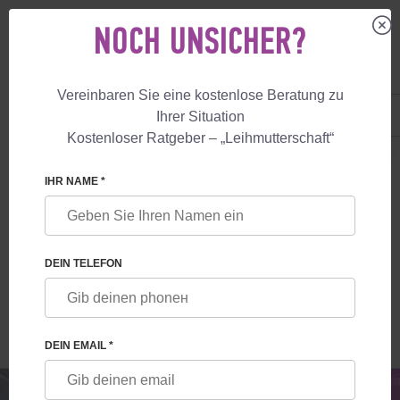
NOCH UNSICHER?
Vereinbaren Sie eine kostenlose Beratung zu
DE
+49 800 18 040 53
Ihrer Situation
+447587761507
Kostenloser Ratgeber – „Leihmutterschaft“
LEIHMUTTERSCHAFT
BLOG
WAS SIE ÜBER DEN WELTWEITEN KRYO
IHR NAME *
WAS SIE ÜBER DEN WELTWEITEN
KRYOVERSAND VON EIZELLEN UND
DEIN TELEFON
EMBRYONEN FÜR DIE
LEIHMUTTERSCHAFT WISSEN SOLLEN
DEIN EMAIL *