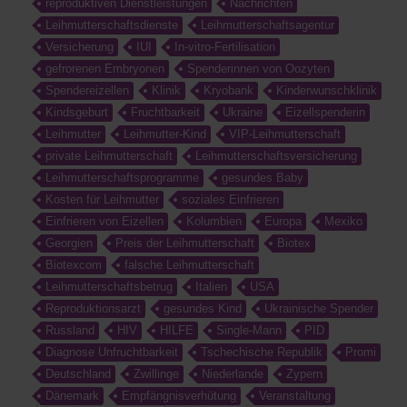
reproduktiven Dienstleistungen
Nachrichten
Leihmutterschaftsdienste
Leihmutterschaftsagentur
Versicherung
IUI
In-vitro-Fertilisation
gefrorenen Embryonen
Spenderinnen von Oozyten
Spendereizellen
Klinik
Kryobank
Kinderwunschklinik
Kindsgeburt
Fruchtbarkeit
Ukraine
Eizellspenderin
Leihmutter
Leihmutter-Kind
VIP-Leihmutterschaft
private Leihmutterschaft
Leihmutterschaftsversicherung
Leihmutterschaftsprogramme
gesundes Baby
Kosten für Leihmutter
soziales Einfrieren
Einfrieren von Eizellen
Kolumbien
Europa
Mexiko
Georgien
Preis der Leihmutterschaft
Biotex
Biotexcom
falsche Leihmutterschaft
Leihmutterschaftsbetrug
Italien
USA
Reproduktionsarzt
gesundes Kind
Ukrainische Spender
Russland
HIV
HILFE
Single-Mann
PID
Diagnose Unfruchtbarkeit
Tschechische Republik
Promi
Deutschland
Zwillinge
Niederlande
Zypern
Dänemark
Empfängnisverhütung
Veranstaltung