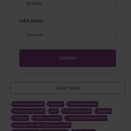
IHRE EMAIL
ALLE TAGS
Leihmutterschaft
Gesetz
Geburtsurkunde
Kindergesundheit
IVF
Eizellenspende
Belgien
Brüssel
Unfruchtbarkeit
Fruchtbarkeitsfensters
Geschichte der Leihmutterschaft