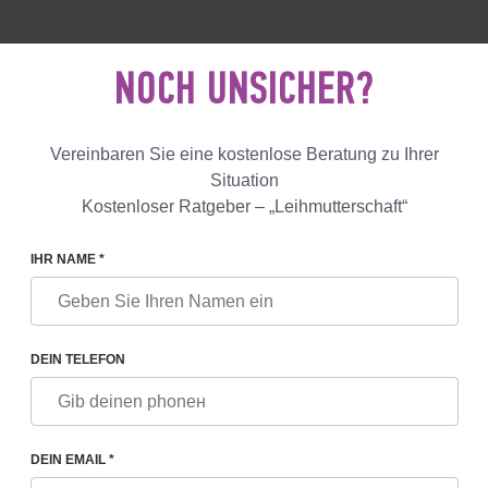
 18 040 53
+447587761507
KONTAK
NOCH UNSICHER?
Bewertungen
Blog
Lösungen
Vereinbaren Sie eine kostenlose Beratung zu Ihrer
Situation
Kostenloser Ratgeber – „Leihmutterschaft“
MUTTERSCHAFT IN DER UKRAINE ― KLINIK DES PROF. FESK
IHR NAME *
DEIN TELEFON
IN DER UKRAINE ― KLINI
DEIN EMAIL *