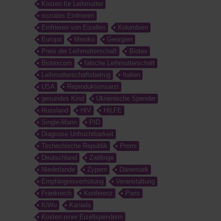
Kosten für Leihmutter
soziales Einfrieren
Einfrieren von Eizellen
Kolumbien
Europa
Mexiko
Georgien
Preis der Leihmutterschaft
Biotex
Biotexcom
falsche Leihmutterschaft
Leihmutterschaftsbetrug
Italien
USA
Reproduktionsarzt
gesundes Kind
Ukrainische Spender
Russland
HIV
HILFE
Single-Mann
PID
Diagnose Unfruchtbarkeit
Tschechische Republik
Promi
Deutschland
Zwillinge
Niederlande
Zypern
Dänemark
Empfängnisverhütung
Veranstaltung
Frankreich
Konferenz
Paris
KiWu
Kanada
Kosten einer Eizellspenderin