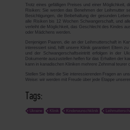
Trotz eines gefälligen Preises und einer Möglichkei
Risiken: Sie werden das Benehmen der Leihmutter sel
Besichtigungen, die Beibehaltung der gesunden Leb
alle Risiken bis 12 Wochen Schwangerschaft, und all
verleiht die Möglichkeit, das Geschlecht des Kindes au
oder Mädchens werden.
Denjenigen Paaren, die an der Leihmutterschaft in Ka
interessiert sind, hilft unsere Klinik garantiert Elter
und der Schwangerschaftseintritt erfolgen in der 
Dokumente auszustellen helfen für das Erhalten der ka
kann in kanadischen Kliniken mehrere Zehnmal teurer o
Stellen Sie bitte die Sie interessierenden Fragen an u
Weise: wir werden mit Freude über jede Etappe unserer 
Tags:
Ukraine
Klinik
Kinderwunschklinik
Leihmuttersch