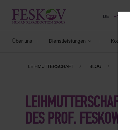
DE
+49 800
Über uns
Dienstleistungen
Kosten
LEIHMUTTERSCHAFT
BLOG
LEIH
LEIHMUTTERSCHAFT 
DES PROF. FESKOW