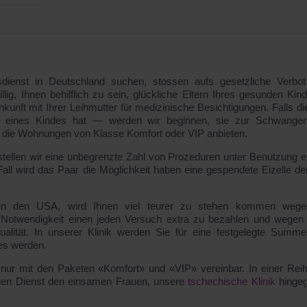
sdienst in Deutschland suchen, stossen aufs gesetzliche Verbot
llig, Ihnen behilflich zu sein, glückliche Eltern Ihres gesunden Kin
nkunft mit Ihrer Leihmutter für medizinische Besichtigungen. Falls di
n eines Kindes hat — werden wir beginnen, sie zur Schwanger
n die Wohnungen von Klasse Komfort oder VIP anbieten.
llen wir eine unbegrenzte Zahl von Prozeduren unter Benutzung e
all wird das Paar die Möglichkeit haben eine gespendete Eizelle de
aft in den USA, wird Ihnen viel teurer zu stehen kommen weg
 Notwendigkeit einen jeden Versuch extra zu bezahlen und wegen
ualität. In unserer Klinik werden Sie für eine festgelegte Summ
es werden.
 nur mit den Paketen «Komfort» und «VIP» vereinbar. In einer Rei
lchen Dienst den einsamen Frauen, unsere
tschechische Klinik
hinge