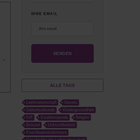
IHRE EMAIL
ALLE TAGS
Leihmutterschaft
Gesetz
Geburtsurkunde
Kindergesundheit
IVF
Eizellenspende
Belgien
Brüssel
Unfruchtbarkeit
Fruchtbarkeitsfensters
Geschichte der Leihmutterschaft