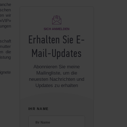
manche
ischen
en wir
 «VIP»
Jungen
SICH ANMELDEN
Erhalten Sie E-
schaft
mutter
Mail-Updates
en die
istung
Abonnieren Sie meine
ignete
Mailingliste, um die
neuesten Nachrichten und
Updates zu erhalten
IHR NAME