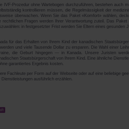
t, die IVF-Prozedur ohne Wartebogen durchzuführen, bestehen auch 
bstständig kontrollieren müssen, die Regelmässigkeit der medizin
ensweise überwachen. Wenn Sie das Paket «Komfort» wählen, deck
e rechtlichen Fragen werden Ihrer Verantwortung zuteil. Das Paket
szuwählen: in festgesetzter Frist werden Sie Eltern eines gesunden 
nada für das Erhalten von Ihrem Kind der kanadischen Staatsbürger
n zu werden und viele Tausende Dollar zu ersparen. Die Wahl einer Leih
Ukraine, die Geburt hingegen ― in Kanada. Unsere Juristen werd
nadischen Staatsbürgerschaft von Ihrem Kind. Eine ähnliche Dienstle
hne garantiertes Ergebnis kosten.
nsere Fachleute per Form auf der Webseite oder auf eine beliebige gee
Dienstleistungen ausführlich erzählen.
aft