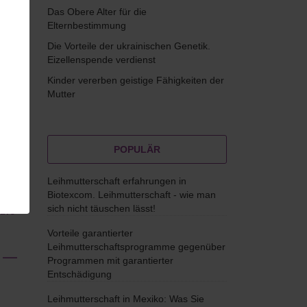
Das Obere Alter für die
Elternbestimmung
Die Vorteile der ukrainischen Genetik.
Eizellenspende verdienst
Kinder vererben geistige Fähigkeiten der
Mutter
w
ft in
ter
POPULÄR
er
es
Leihmutterschaft erfahrungen in
Biotexcom. Leihmutterschaft - wie man
die
sich nicht täuschen lässt!
Vorteile garantierter
Leihmutterschaftsprogramme gegenüber
at —
Programmen mit garantierter
Entschädigung
Leihmutterschaft in Mexiko: Was Sie