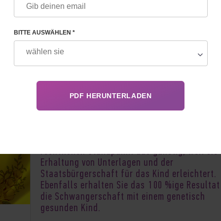
BITTE AUSWÄHLEN *
Die Kinderwunschklinik des Professors Fesko
A.M. bietet den Ehepaaren die Leihmutterscha
der Ukraine mit der Möglichkeit, eine Leihmut
zwischen seinen Verwandten, Freundinnen od
Frauen mit Staatsbürgerschaft eigenes Land
auszuwählen. Eine solche Einstellung ist vom
rechtlichen Standpunkt aus günstig, weil sie 
Erhaltung von Unterlagen und der
Staatsbürgerschaft für das Kind erleichtert.
Ebenfalls erhalten Sie das 100 %ige Result
die Schwangerschaft mit einem genetisch
gesunden Kind.