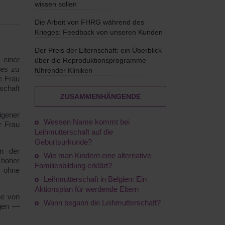
wissen sollen
Die Arbeit von FHRG während des
Krieges: Feedback von unseren Kunden
Der Preis der Elternschaft: ein Überblick
 einer
über die Reproduktionsprogramme
des zu
führender Kliniken
e Frau
schaft
ZUSAMMENHÄNGENDE
igener
Wessen Name kommt bei
r Frau
Leihmutterschaft auf die
Geburtsurkunde?
en der
Wie man Kindern eine alternative
 hoher
Familienbildung erklärt?
e ohne
Leihmutterschaft in Belgien: Ein
Aktionsplan für werdende Eltern
he von
Wann begann die Leihmutterschaft?
gen —