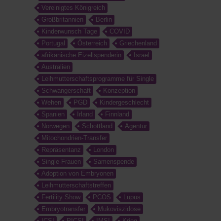
Vereinigtes Königreich
Großbritannien
Berlin
Kinderwunsch Tage
COVID
Portugal
Österreich
Griechenland
afrikanische Eizellspenderin
Israel
Australien
Leihmutterschaftsprogramme für Single
Schwangerschaft
Konzeption
Wehen
PGD
Kindergeschlecht
Spanien
Irland
Finnland
Norwegen
Schottland
Agentur
Mitochondrien-Transfer
Repräsentanz
London
Single-Frauen
Samenspende
Adoption von Embryonen
Leihmutterschaftstreffen
Fertility Show
PCOS
Lupus
Embryotransfer
Mukoviszidose
ICSI
PICSI
IMSI
Krieg