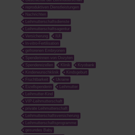
reproduktiven Dienstleistungen
Nachrichten
Leihmutterschaftsdienste
Leihmutterschaftsagentur
Versicherung
IUI
In-vitro-Fertilisation
gefrorenen Embryonen
Spenderinnen von Oozyten
Spendereizellen
Klinik
Kryobank
Kinderwunschklinik
Kindsgeburt
Fruchtbarkeit
Ukraine
Eizellspenderin
Leihmutter
Leihmutter-Kind
VIP-Leihmutterschaft
private Leihmutterschaft
Leihmutterschaftsversicherung
Leihmutterschaftsprogramme
gesundes Baby