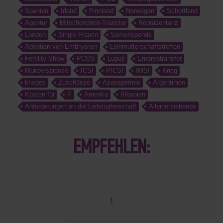
Spanien
Irland
Finnland
Norwegen
Schottland
Agentur
Mitochondrien-Transfer
Repräsentanz
London
Single-Frauen
Samenspende
Adoption von Embryonen
Leihmutterschaftstreffen
Fertility Show
PCOS
Lupus
Embryotransfer
Mukoviszidose
ICSI
PICSI
IMSI
Krieg
krieges
Zuschüsse
Azoospermie
Argentinien
Kosten für
P
Amerika
Albanien
Anforderungen an die Leihmutterschaft
Alleinerziehende
EMPFEHLEN:
1