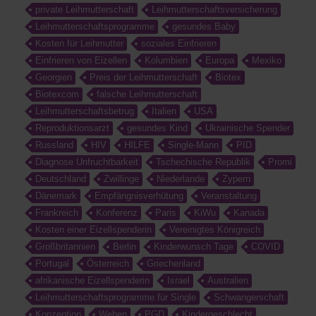
private Leihmutterschaft
Leihmutterschaftsversicherung
Leihmutterschaftsprogramme
gesundes Baby
Kosten für Leihmutter
soziales Einfrieren
Einfrieren von Eizellen
Kolumbien
Europa
Mexiko
Georgien
Preis der Leihmutterschaft
Biotex
Biotexcom
falsche Leihmutterschaft
Leihmutterschaftsbetrug
Italien
USA
Reproduktionsarzt
gesundes Kind
Ukrainische Spender
Russland
HIV
HILFE
Single-Mann
PID
Diagnose Unfruchtbarkeit
Tschechische Republik
Promi
Deutschland
Zwillinge
Niederlande
Zypern
Dänemark
Empfängnisverhütung
Veranstaltung
Frankreich
Konferenz
Paris
KiWu
Kanada
Kosten einer Eizellspenderin
Vereinigtes Königreich
Großbritannien
Berlin
Kinderwunsch Tage
COVID
Portugal
Österreich
Griechenland
afrikanische Eizellspenderin
Israel
Australien
Leihmutterschaftsprogramme für Single
Schwangerschaft
Konzeption
Wehen
PGD
Kindergeschlecht