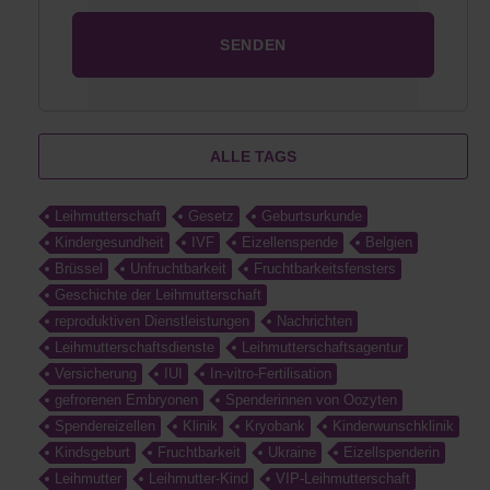
ALLE TAGS
Leihmutterschaft
Gesetz
Geburtsurkunde
Kindergesundheit
IVF
Eizellenspende
Belgien
Brüssel
Unfruchtbarkeit
Fruchtbarkeitsfensters
Geschichte der Leihmutterschaft
reproduktiven Dienstleistungen
Nachrichten
Leihmutterschaftsdienste
Leihmutterschaftsagentur
Versicherung
IUI
In-vitro-Fertilisation
gefrorenen Embryonen
Spenderinnen von Oozyten
Spendereizellen
Klinik
Kryobank
Kinderwunschklinik
Kindsgeburt
Fruchtbarkeit
Ukraine
Eizellspenderin
Leihmutter
Leihmutter-Kind
VIP-Leihmutterschaft