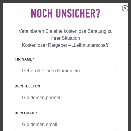
NOCH UNSICHER?
Vereinbaren Sie eine kostenlose Beratung zu
DE
+49 800 18 040 53
Ihrer Situation
+447587761507
Kostenloser Ratgeber – „Leihmutterschaft“
LEIHMUTTERSCHAFT
BLOG
LEIHMUTTERSCHAFT IN TSCHECHIEN: B
IHR NAME *
LEIHMUTTERSCHAFT IN TSCHECHIEN:
BEDINGUNGEN, LEGALITÄT,
DEIN TELEFON
EUROPÄISCHER PASS DES KINDES.
KOSTEN FÜR EINE LEIHMUTTER IN
TSCHECHIEN
DEIN EMAIL *