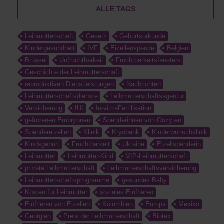
ALLE TAGS
Leihmutterschaft
Gesetz
Geburtsurkunde
Kindergesundheit
IVF
Eizellenspende
Belgien
Brüssel
Unfruchtbarkeit
Fruchtbarkeitsfensters
Geschichte der Leihmutterschaft
reproduktiven Dienstleistungen
Nachrichten
Leihmutterschaftsdienste
Leihmutterschaftsagentur
Versicherung
IUI
In-vitro-Fertilisation
gefrorenen Embryonen
Spenderinnen von Oozyten
Spendereizellen
Klinik
Kryobank
Kinderwunschklinik
Kindsgeburt
Fruchtbarkeit
Ukraine
Eizellspenderin
Leihmutter
Leihmutter-Kind
VIP-Leihmutterschaft
private Leihmutterschaft
Leihmutterschaftsversicherung
Leihmutterschaftsprogramme
gesundes Baby
Kosten für Leihmutter
soziales Einfrieren
Einfrieren von Eizellen
Kolumbien
Europa
Mexiko
Georgien
Preis der Leihmutterschaft
Biotex