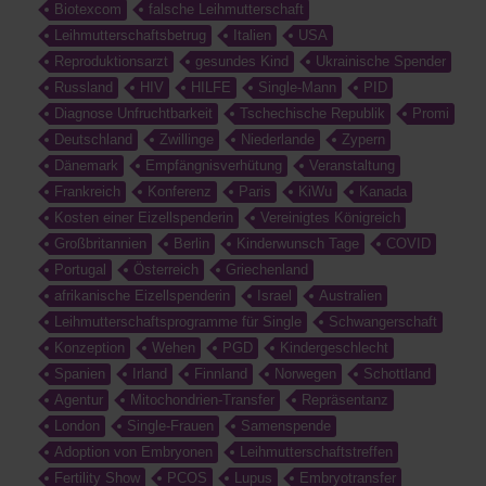
Biotexcom
falsche Leihmutterschaft
Leihmutterschaftsbetrug
Italien
USA
Reproduktionsarzt
gesundes Kind
Ukrainische Spender
Russland
HIV
HILFE
Single-Mann
PID
Diagnose Unfruchtbarkeit
Tschechische Republik
Promi
Deutschland
Zwillinge
Niederlande
Zypern
Dänemark
Empfängnisverhütung
Veranstaltung
Frankreich
Konferenz
Paris
KiWu
Kanada
Kosten einer Eizellspenderin
Vereinigtes Königreich
Großbritannien
Berlin
Kinderwunsch Tage
COVID
Portugal
Österreich
Griechenland
afrikanische Eizellspenderin
Israel
Australien
Leihmutterschaftsprogramme für Single
Schwangerschaft
Konzeption
Wehen
PGD
Kindergeschlecht
Spanien
Irland
Finnland
Norwegen
Schottland
Agentur
Mitochondrien-Transfer
Repräsentanz
London
Single-Frauen
Samenspende
Adoption von Embryonen
Leihmutterschaftstreffen
Fertility Show
PCOS
Lupus
Embryotransfer