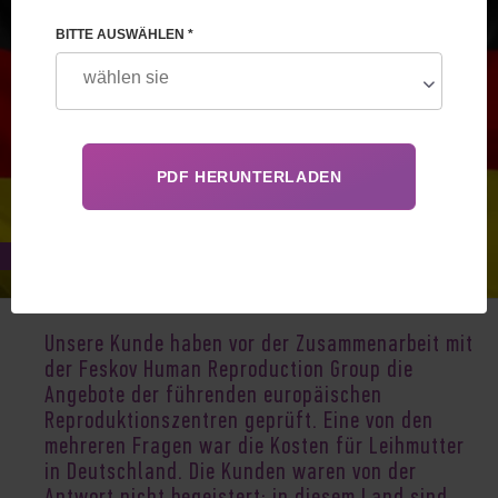
BITTE AUSWÄHLEN *
Jul 01, 2019
Unsere Kunde haben vor der Zusammenarbeit mit
der Feskov Human Reproduction Group die
Angebote der führenden europäischen
Reproduktionszentren geprüft. Eine von den
mehreren Fragen war die Kosten für Leihmutter
in Deutschland. Die Kunden waren von der