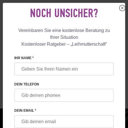
NOCH UNSICHER?
Vereinbaren Sie eine kostenlose Beratung zu
DE
+49 800 18 040 53
Ihrer Situation
+447587761507
Kostenloser Ratgeber – „Leihmutterschaft“
LEIHMUTTERSCHAFT
BLOG
LEIHMUTTER IN DEUTSCHLAND
IHR NAME *
LEIHMUTTER IN DEUTSCHLAND
DEIN TELEFON
DEIN EMAIL *