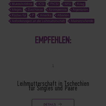
Mukoviszidose
ICSI
PICSI
IMSI
Krieg
krieges
Zuschüsse
Azoospermie
Argentinien
Kosten für
P
Amerika
Albanien
Anforderungen an die Leihmutterschaft
Alleinerziehende
EMPFEHLEN:
1
Leihmutterschaft in Tschechien
für Singles und Paare
DETAILS