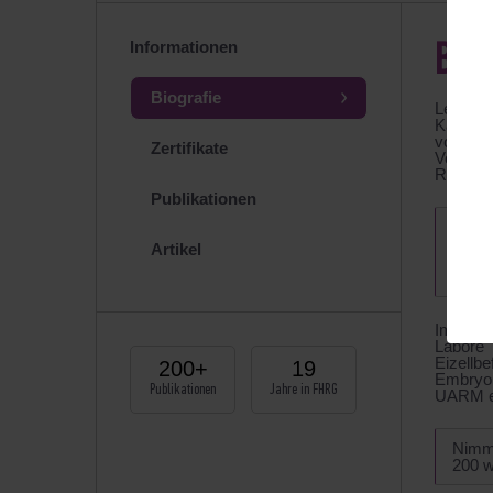
Informationen
BIO
Biografie
Leiter L
Kandidat
von der
Zertifikate
Vorsta
Reprodu
Publikationen
Absol
N. Ka
Artikel
Biowi
übers
Im prak
Labore 
Eizell
200+
19
Embryol
Publikationen
Jahre in FHRG
UARM ei
Nimmt
200 w