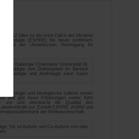
t 2012 (dies ist der erste Fall in der Ukraine)
mbryologie (ESHRE) bis heute zertifiziert.
itglied der Ukrainischen Vereinigung für
 (heute Nationale Charkower Universität W.
 verteidigte ihre Doktorarbeit im Bereich
endokrinologie und Andrologie kann kaum
 Embryologin und ideologische Leiterin zweier
us und gibt ihnen Erfahrungen weiter, führt
sfer vor und überwacht die Qualität des
 Laborkontrolle vor. Erstellt ESHRE, ASRM und
ormationsdatenbank der Weltwissenschaft.
äge. Sie ist Autorin und Co-Autorin von über
ten.