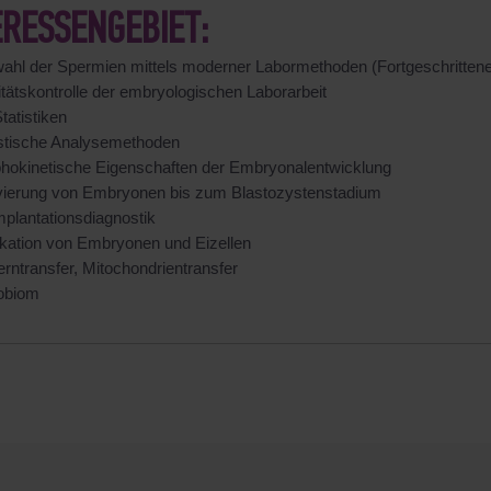
ERESSENGEBIET:
ahl der Spermien mittels moderner Labormethoden (Fortgeschritte
itätskontrolle der embryologischen Laborarbeit
tatistiken
istische Analysemethoden
hokinetische Eigenschaften der Embryonalentwicklung
ivierung von Embryonen bis zum Blastozystenstadium
mplantationsdiagnostik
fikation von Embryonen und Eizellen
rntransfer, Mitochondrientransfer
obiom