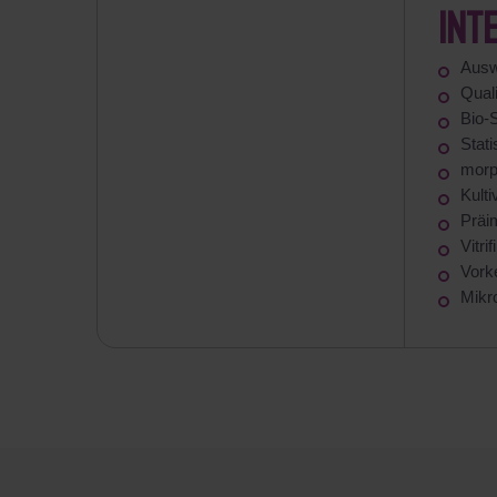
INT
Ausw
Qual
Bio-S
Stat
morp
Kult
Präi
Vitri
Vorke
Mikr