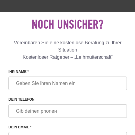
 18 040 53
+447587761507
KONTAK
NOCH UNSICHER?
Bewertungen
Blog
Lösungen
Vereinbaren Sie eine kostenlose Beratung zu Ihrer
Situation
Kostenloser Ratgeber – „Leihmutterschaft“
OLENA SOMOVA
IHR NAME *
SOMOVA
DEIN TELEFON
en
DEIN EMAIL *