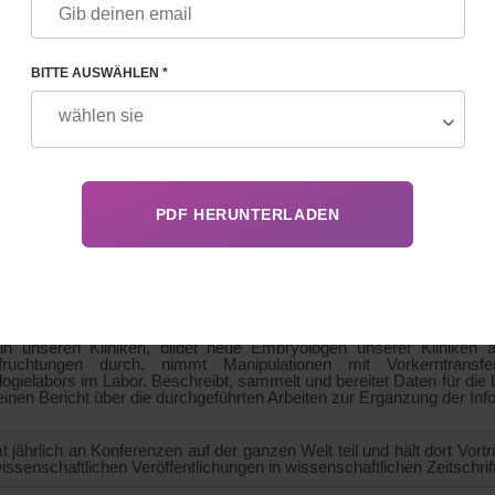
GRAFIE
BITTE AUSWÄHLEN *
abor für assistierte Reproduktionstechnologien (ART)
 der Biowissenschaften, leitender Forscher. Klinischer Embryologe, sei
 Europäischen Gesellschaft für menschliche Reproduktion und E
ndsmitglied der Ukrainischen Union der Embryologen (USE), M
ktionsmedizin (UARM).
ventin der nach Gorki benannten Charkower Staatlichen Universität
rasin) mit Abschluss in Biophysik (Fakultät für Radiophysik). Sie
ssenschaften. Ihr Beitrag zur Wissenschaft der Fortpflanzungs
chätzt werden.
tischen Bereich der klinischen Embryologie arbeitet sie als leitende
in unseren Kliniken, bildet neue Embryologen unserer Kliniken a
befruchtungen durch, nimmt Manipulationen mit Vorkerntran
ogielabors im Labor. Beschreibt, sammelt und bereitet Daten für die
nen Bericht über die durchgeführten Arbeiten zur Ergänzung der Inf
 jährlich an Konferenzen auf der ganzen Welt teil und hält dort Vortr
issenschaftlichen Veröffentlichungen in wissenschaftlichen Zeitschrif