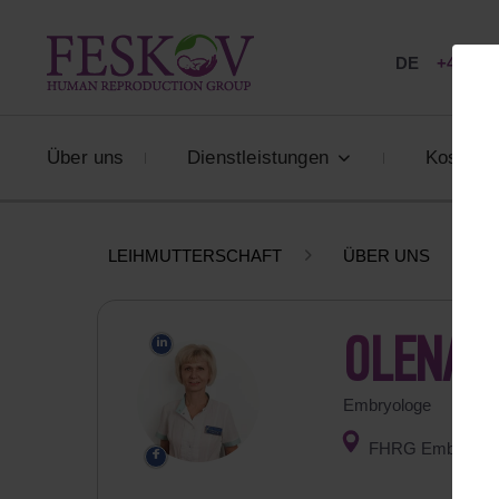
DE
+49 800
Über uns
Dienstleistungen
Kosten
LEIHMUTTERSCHAFT
ÜBER UNS
OLENA 
Embryologe
FHRG Embryolog