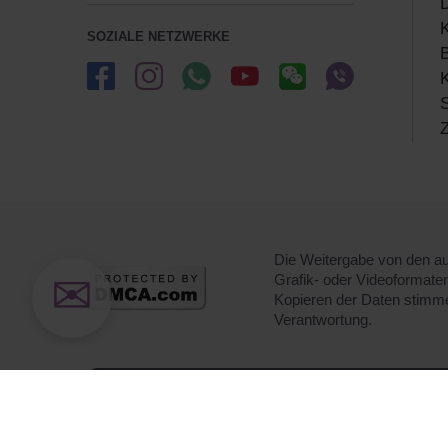
D
SOZIALE NETZWERKE
K
S
Z
Die Weitergabe von den auf
✉
Grafik- oder Videoformate
Kopieren der Daten stimme
Verantwortung.
Wir verwenden Cookies, um 
Angebote zu zeigen. Sind S
einverstanden
und akzeptier