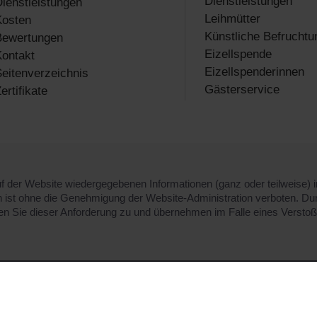
Dienstleistungen
ienstleistungen
Leihmütter
Kosten
Künstliche Befruchtu
Bewertungen
Eizellspende
ontakt
Eizellspenderinnen
eitenverzeichnis
Gästerservice
ertifikate
 der Website wiedergegebenen Informationen (ganz oder teilweise) in
n ist ohne die Genehmigung der Website-Administration verboten. Du
n Sie dieser Anforderung zu und übernehmen im Falle eines Verstoße
die Leistung der Website zu verbessern und Ihnen die besten
ie mit unserer
Datenschutzrichtlinie und der Cookie-Richtlinie
en Sie Cookies auf Ihrem Gerät?