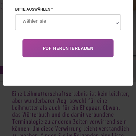
BITTE AUSWÄHLEN *
Oct 19, 2020
Eine Leihmutterschaftserlebnis ist kein leichter,
aber wunderbarer Weg, sowohl für eine
Leihmutter als auch für ein Ehepaar. Obwohl
das Wörterbuch und die damit verbundene
Terminologie zu anderen Zeiten verwirrend sein
können. Um diese Verwirrung leicht verständlich