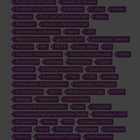
Kosten für Leihmutter
soziales Einfrieren
Einfrieren von Eizellen
Kolumbien
Europa
Mexiko
Georgien
Preis der Leihmutterschaft
Biotex
Biotexcom
falsche Leihmutterschaft
Leihmutterschaftsbetrug
Italien
USA
Reproduktionsarzt
gesundes Kind
Ukrainische Spender
Russland
HIV
HILFE
Single-Mann
PID
Diagnose Unfruchtbarkeit
Tschechische Republik
Promi
Deutschland
Zwillinge
Niederlande
Zypern
Dänemark
Empfängnisverhütung
Veranstaltung
Frankreich
Konferenz
Paris
KiWu
Kanada
Kosten einer Eizellspenderin
Vereinigtes Königreich
Großbritannien
Berlin
Kinderwunsch Tage
COVID
Portugal
Österreich
Griechenland
afrikanische Eizellspenderin
Israel
Australien
Leihmutterschaftsprogramme für Single
Schwangerschaft
Konzeption
Wehen
PGD
Kindergeschlecht
Spanien
Irland
Finnland
Norwegen
Schottland
Agentur
Mitochondrien-Transfer
Repräsentanz