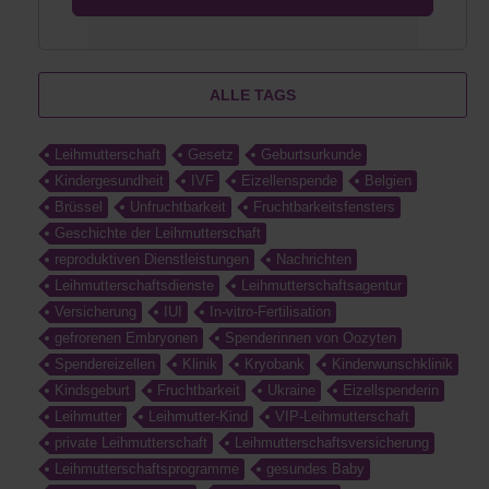
ALLE TAGS
Leihmutterschaft
Gesetz
Geburtsurkunde
Kindergesundheit
IVF
Eizellenspende
Belgien
Brüssel
Unfruchtbarkeit
Fruchtbarkeitsfensters
Geschichte der Leihmutterschaft
reproduktiven Dienstleistungen
Nachrichten
Leihmutterschaftsdienste
Leihmutterschaftsagentur
Versicherung
IUI
In-vitro-Fertilisation
gefrorenen Embryonen
Spenderinnen von Oozyten
Spendereizellen
Klinik
Kryobank
Kinderwunschklinik
Kindsgeburt
Fruchtbarkeit
Ukraine
Eizellspenderin
Leihmutter
Leihmutter-Kind
VIP-Leihmutterschaft
private Leihmutterschaft
Leihmutterschaftsversicherung
Leihmutterschaftsprogramme
gesundes Baby