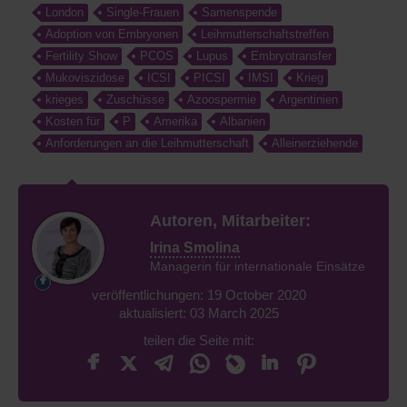
London
Single-Frauen
Samenspende
Adoption von Embryonen
Leihmutterschaftstreffen
Fertility Show
PCOS
Lupus
Embryotransfer
Mukoviszidose
ICSI
PICSI
IMSI
Krieg
krieges
Zuschüsse
Azoospermie
Argentinien
Kosten für
P
Amerika
Albanien
Anforderungen an die Leihmutterschaft
Alleinerziehende
Autoren, Mitarbeiter:
Irina Smolina
Managerin für internationale Einsätze
veröffentlichungen: 19 October 2020
aktualisiert: 03 March 2025
teilen die Seite mit: