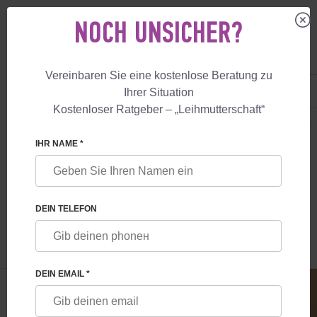
NOCH UNSICHER?
Vereinbaren Sie eine kostenlose Beratung zu
DE
+49 800 18 040 53
Ihrer Situation
+447587761507
Kostenloser Ratgeber – „Leihmutterschaft“
LEIHMUTTERSCHAFT
BLOG
22 WICHTIGE BEGRIFFE DER LEIHMUTT
IHR NAME *
22 WICHTIGE BEGRIFFE DER
LEIHMUTTERSCHAFT - GUIDE FÜR
DEIN TELEFON
LEIHMUTTERSCHAFT & ELTERN
DEIN EMAIL *