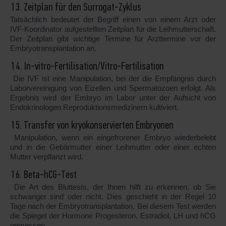
13. Zeitplan für den Surrogat-Zyklus
Tatsächlich bedeutet der Begriff einen von einem Arzt oder
IVF-Koordinator aufgestellten Zeitplan für die Leihmutterschaft.
Der Zeitplan gibt wichtige Termine für Arzttermine vor der
Embryotransplantation an.
14. In-vitro-Fertilisation/Vitro-Fertilisation
Die IVF ist eine Manipulation, bei der die Empfängnis durch
Laborvereinigung von Eizellen und Spermatozoen erfolgt. Als
Ergebnis wird der Embryo im Labor unter der Aufsicht von
Endokrinologen Reproduktionsmedizinern kultiviert.
15. Transfer von kryokonservierten Embryonen
Manipulation, wenn ein eingefrorener Embryo wiederbelebt
und in die Gebärmutter einer Leihmutter oder einer echten
Mutter verpflanzt wird.
16. Beta-hCG-Test
Die Art des Bluttests, der Ihnen hilft zu erkennen, ob Sie
schwanger sind oder nicht. Dies geschieht in der Regel 10
Tage nach der Embryotransplantation. Bei diesem Test werden
die Spiegel der Hormone Progesteron, Estradiol, LH und hCG
gemessen.